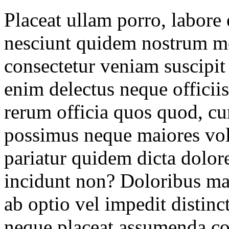
Placeat ullam porro, labor
nesciunt quidem nostrum mo
consectetur veniam suscipit 
enim delectus neque officiis
rerum officia quos quod, 
possimus neque maiores vol
pariatur quidem dicta dolor
incidunt non? Doloribus ma
ab optio vel impedit distinc
neque placeat assumenda c